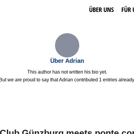
ÜBER UNS
FÜR
Über
Adrian
This author has not written his bio yet.
But we are proud to say that
Adrian
contributed 1 entries already
Club Günzburg meets ponte co